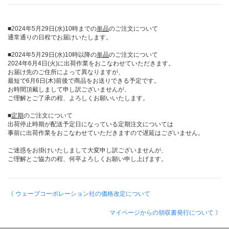
■2024年5月29日(水)10時までの
単品
のご注文について
通常通りの日程でお届けいたします。
■2024年5月29日(水)10時以降の
単品
のご注文について
2024年6月4日(火)に出荷作業をおこなわせていただきます。
お届け先のご住所によって異なりますが、
最短で6月6日(木)前後で商品をお送りできる予定です。
お時間頂戴しまして申し訳ございませんが、
ご理解とご了承の程、よろしくお願いいたします。
■
定期
のご注文について
出荷停止時期が配送予定日になっている定期注文については
事前に出荷作業をおこなわせていただきますので遅延はございません。
ご迷惑をお掛けいたしまして大変申し訳ございませんが、
ご理解とご協力の程、何卒よろしくお願い申し上げます。
《 ウェーブコーポレーション社の価格改定について
マイページからの領収書発行について 》