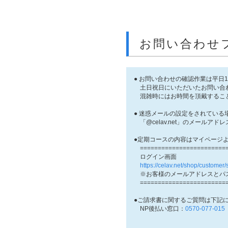
お問い合わせ
● お問い合わせの確認作業は平日
土日祝日にいただいたお問い合
混雑時にはお時間を頂戴するこ
● 迷惑メールの設定をされている
「@celav.net」のメールア
●定期コースの内容はマイページ
=========================
ログイン画面
https://celav.net/shop/customer
※お客様のメールアドレスとパ
=========================
●ご請求書に関するご質問は下記
NP後払い窓口：
0570-077-015