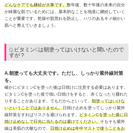
どんなケアでも継続が大事です。
数年後、数十年後の未来の自分
が綺麗な肌でいるためには、基本的なことを地道に継続していく
ことが重要です。乾燥や肌荒れを防止し、ハリのあるキメ細かい
肌へと整えていきましょう。
Q.ビタミンCは朝塗ってはいけないと聞いたので
すが？
A.朝塗っても大丈夫です。ただし、しっかり紫外線対策
を。
確かにビタミンCを塗った後は日焼けに注意する必要はあります。
ビタミンCを塗った後で強い日焼けをすると、赤くなったり腫れた
りすることがあります。でもだからといって、
朝塗ってはいけな
いということではありません。
日焼け止めを塗ってしっかり紫外
線対策をすればリスクを避けられます。
ビタミンCを塗った後に日
焼け止めなしで日光に当たるのは避けてください。
そもそも紫外
線は美肌の大敵なので、
日焼け止めは年中マストで使うことをお