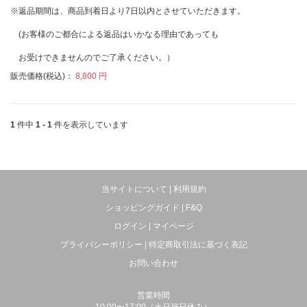
※返品期間は、商品到着日より7日以内とさせていただきます。
(お客様のご都合による返品はいかなる理由であっても
お受けできませんのでご了承ください。）
販売価格(税込)：
8,800 円
1
件中
1 - 1
件を表示しています
当サイトについて
|
利用規約
ショッピングガイド
|
F&Q
ログイン
|
マイページ
プライバシーポリシー
|
特定商取引法に基づく表記
お問い合わせ
営業時間